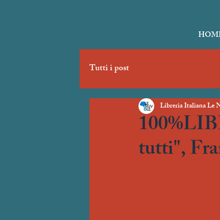
HOM
Tutti i post
Libreria Italiana Le 
100%LIBRI
tutti", Fr