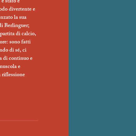
è stato e 
odo divertente e 
nzato la sua 
di Berlinguer; 
artita di calcio, 
ore: sono fatti 
ndo di sé, ci 
a di continuo e 
nuscola e 
riflessione 