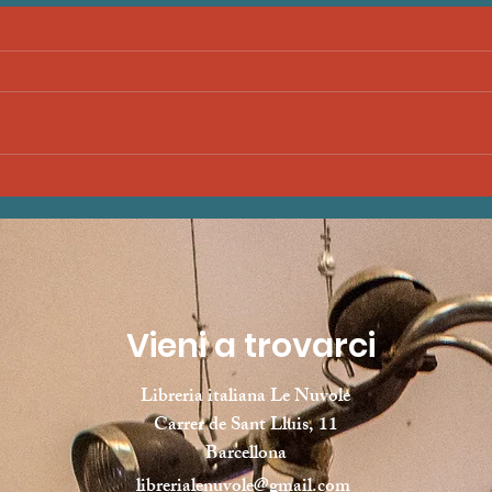
100%LIBRI - 18."Il porto
100%L
proibito", Teresa Radice e
luogo
Stefano Turconi (Bao
(Feltr
Publishing)
Vieni a trovarci
Libreria italiana Le Nuvole
Carrer de Sant Lluis, 11
Barcellona
librerialenuvole@gmail.com