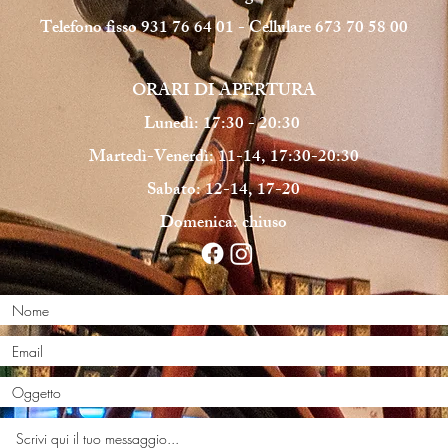
Telefono fisso 931 76 64 01 - Cellulare 673 70 58 00
ORARI DI APERTURA
Lunedì: 17:30 - 20:30
Martedì-Venerdì: 11-14, 17:30-20:30
Sabato: 12-14, 17-20
Domenica: chiuso