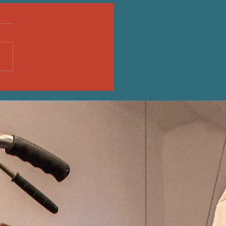
IBRI - 17."Atti osceni in
 privato", Marco Missiroli
inelli)