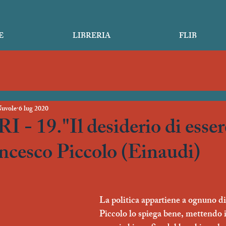
E
LIBRERIA
FLIB
Nuvole
6 lug 2020
 - 19."Il desiderio di esse
ancesco Piccolo (Einaudi)
La politica appartiene a ognuno di
Piccolo lo spiega bene, mettendo i