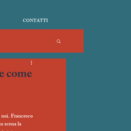
CONTATTI
re come
 noi. Francesco 
n scena la 