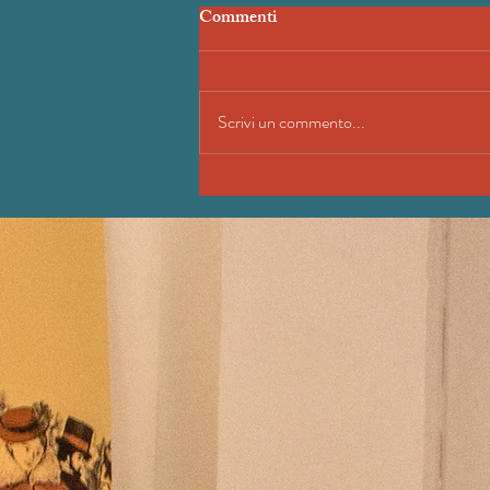
Commenti
Scrivi un commento...
100% LIBRI - 20."La montagna
incantata", Thomas Mann
(Corbaccio)