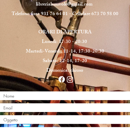
librerialenuvole@gmail.com
Telefono fisso 931 76 64 01 - Cellulare 673 70 58 00
ORARI DI APERTURA
Lunedì: 17:30 - 20:30
Martedì-Venerdì: 11-14, 17:30-20:30
Sabato: 12-14, 17-20
Domenica: chiuso