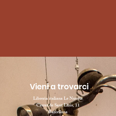
Vieni a trovarci
Libreria italiana Le Nuvole
Carrer de Sant Lluis, 11
Barcellona